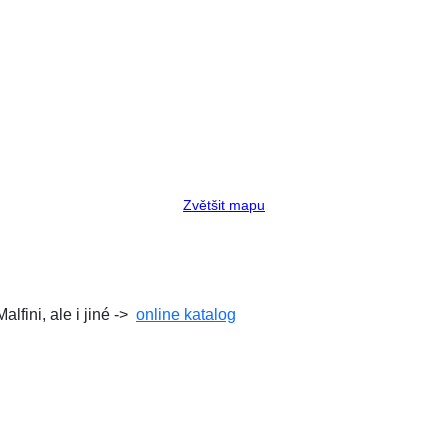
Zvětšit mapu
fini, ale i jiné ->
online katalog