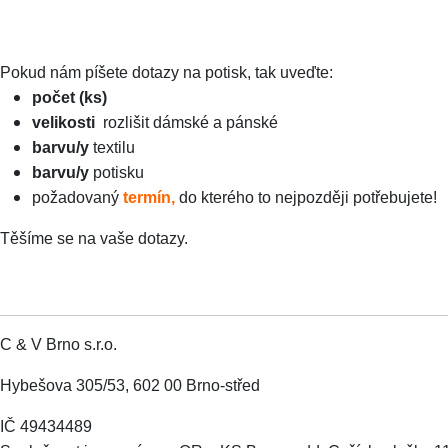
Pokud nám píšete dotazy na potisk, tak uveďte:
počet (ks)
velikosti
rozlišit dámské a pánské
barvu/y
textilu
barvu/y
potisku
požadovaný
termín,
do kterého to nejpozději potřebujete!
Těšíme se na vaše dotazy.
C & V Brno s.r.o.
Hybešova 305/53, 602 00 Brno-střed
IČ 49434489